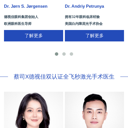
Dr. Jørn S. Jørgensen
Dr. Andriy Petrunya
D
德视佳眼科集团创始人
拥有32年眼科临床经验
欧洲眼科医生导师
美国白内障屈光手术协会
拥有35年眼科从业经历
国际屈光手术协会(ISRS)
了解更多
了解更多
26项发明专利[青光眼手术/葡萄膜炎/斜
视/黄斑变性/结膜炎/视网膜病
蔡司X德视佳双认证全飞秒激光手术医生