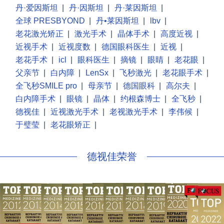
丹·爱因斯坦
|
丹·因斯坦
|
丹·莱因斯坦
|
全球 PRESBYOND
|
丹•莱因斯坦
|
lbv
|
老花激光矫正
|
激光手术
|
晶体手术
|
高度近视
|
近视手术
|
近视度数
|
德国眼科医生
|
近视
|
老花手术
|
icl
|
眼科医生
|
摘镜
|
眼睛
|
老花眼
|
父亲节
|
白内障
|
LenSx
|
飞秒激光
|
老花眼手术
|
全飞秒SMILE pro
|
母亲节
|
德国眼科
|
高尔夫
|
白内障手术
|
眼镜
|
晶体
|
约根森博士
|
全飞秒
|
德视佳
|
近视激光手术
|
老视激光手术
|
李伟候
|
于璧莹
|
老花眼矫正
|
德视佳荣誉