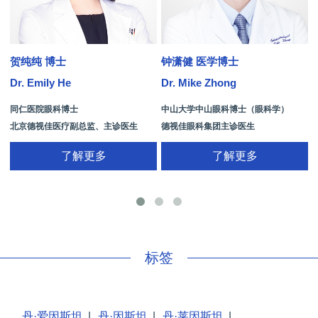
贺纯纯 博士
钟潇健 医学博士
Dr. Emily He
Dr. Mike Zhong
D
同仁医院眼科博士
中山大学中山眼科博士（眼科学）
北京德视佳医疗副总监、主诊医生
德视佳眼科集团主诊医生
了解更多
了解更多
手
标签
丹·爱因斯坦
|
丹·因斯坦
|
丹·莱因斯坦
|