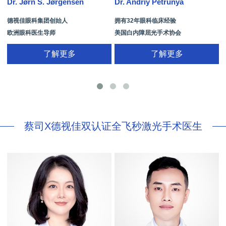
Dr. Jørn S. Jørgensen
Dr. Andriy Petrunya
D
德视佳眼科集团创始人
拥有32年眼科临床经验
欧洲眼科医生导师
美国白内障屈光手术协会
拥有35年眼科从业经历
国际屈光手术协会(ISRS)
了解更多
了解更多
26项发明专利[青光眼手术/葡萄膜炎/斜
视/黄斑变性/结膜炎/视网膜病
蔡司X德视佳双认证全飞秒激光手术医生