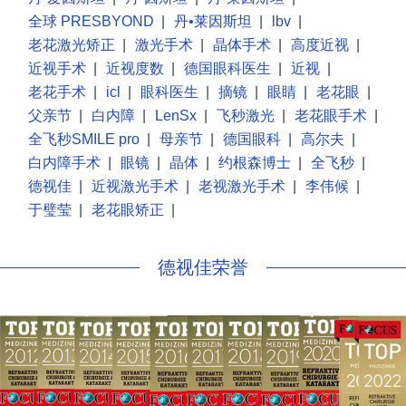
全球 PRESBYOND
|
丹•莱因斯坦
|
lbv
|
老花激光矫正
|
激光手术
|
晶体手术
|
高度近视
|
近视手术
|
近视度数
|
德国眼科医生
|
近视
|
老花手术
|
icl
|
眼科医生
|
摘镜
|
眼睛
|
老花眼
|
父亲节
|
白内障
|
LenSx
|
飞秒激光
|
老花眼手术
|
全飞秒SMILE pro
|
母亲节
|
德国眼科
|
高尔夫
|
白内障手术
|
眼镜
|
晶体
|
约根森博士
|
全飞秒
|
德视佳
|
近视激光手术
|
老视激光手术
|
李伟候
|
于璧莹
|
老花眼矫正
|
德视佳荣誉