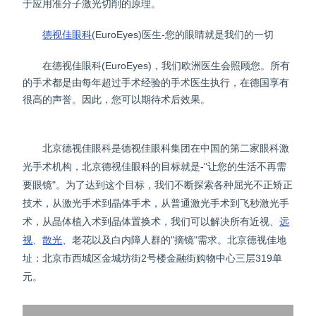
于应用准分子激光切削的原理。
德视佳眼科
(EuroEyes)医生-您的眼睛就是我们的一切
在德视佳眼科(EuroEyes)，我们欧洲医生会照顾您。所有
的手术都是由每年超过手术经验的手术医生执行，在德国享有
很高的声誉。因此，您可以期待术后效果。
北京德视佳眼科是德视佳眼科集团在中国的第二家眼科激
光手术机构，北京德视佳眼科的目标就是-"让您的生活不再需
要眼镜"。为了达到这个目标，我们不断探索各种屈光不正矫正
技术，从激光手术到晶体手术，从普通激光手术到飞秒激光手
术，从晶体植入术到晶体置换术，我们可以解决所有近视、
远
视
、
散光
、老花以及白内障人群的"摘镜"需求。北京德视佳地
址：北京市西城区金城坊街2号楼金融街购物中心三层319单
元。