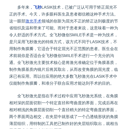
多年来，
飞秒
LASIK技术，已被广泛认可用于矫正屈光不
正的手术。今天，许多眼科医生及患者都信赖这种手术方法。
这一眼部
激光手术
领域的创新为屈光不正的矫正达到极度的节
省组织及温和带来了可能。而对于患者来说，这意味着一种为
令人舒适的手术方式。全飞秒微创SMILE手术是一种为技术，
是只采用飞秒激光的特殊方式，该方式不同于LASIK技术，不
用制作角膜瓣，它适合于特定屈光不正范围的患者。医生会在
术前就你是否适合全飞秒微创SMILE手术进行一个充分的沟
通。全飞秒激光主要技术核心是将激光准确定位于角膜基质，
制作角膜基质内镜片后将其取出，从而改变角膜的屈光度，临
床已有应用。而以往应用的绝大多数飞秒激光在LASIK手术中
仅能制作角膜瓣，和准分子联合应用才能达到手术的目的。
全飞秒激光是指在手术过程中应用飞秒激光系统，在角膜
相对深的层面切割一个特定直径和弯曲度的界面，完成后再在
相对稍浅的角膜层面切削一个直径稍大的特定弯曲度的界面，
两个界面周边相交，在夹层中就形成了一个凸透镜形状的角膜
薄层组织，用特制的工具把已制作好的夹层组织取出，就相当