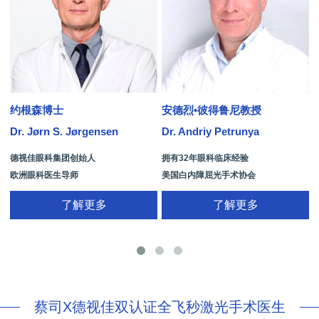
约根森博士
安德烈•彼得鲁尼教授
Dr. Jørn S. Jørgensen
Dr. Andriy Petrunya
D
德视佳眼科集团创始人
拥有32年眼科临床经验
欧洲眼科医生导师
美国白内障屈光手术协会
拥有35年眼科从业经历
国际屈光手术协会(ISRS)
了解更多
了解更多
26项发明专利[青光眼手术/葡萄膜炎/斜
视/黄斑变性/结膜炎/视网膜病
蔡司X德视佳双认证全飞秒激光手术医生