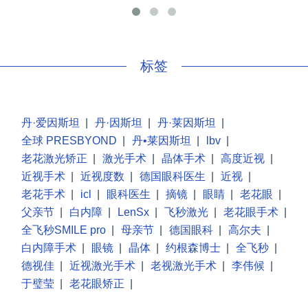
手
标签
丹·爱因斯坦
|
丹·因斯坦
|
丹·莱因斯坦
|
全球 PRESBYOND
|
丹•莱因斯坦
|
lbv
|
老花激光矫正
|
激光手术
|
晶体手术
|
高度近视
|
近视手术
|
近视度数
|
德国眼科医生
|
近视
|
老花手术
|
icl
|
眼科医生
|
摘镜
|
眼睛
|
老花眼
|
父亲节
|
白内障
|
LenSx
|
飞秒激光
|
老花眼手术
|
全飞秒SMILE pro
|
母亲节
|
德国眼科
|
高尔夫
|
白内障手术
|
眼镜
|
晶体
|
约根森博士
|
全飞秒
|
德视佳
|
近视激光手术
|
老视激光手术
|
李伟候
|
于璧莹
|
老花眼矫正
|