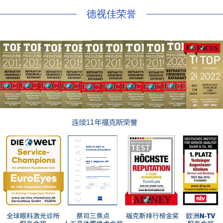
德视佳荣誉