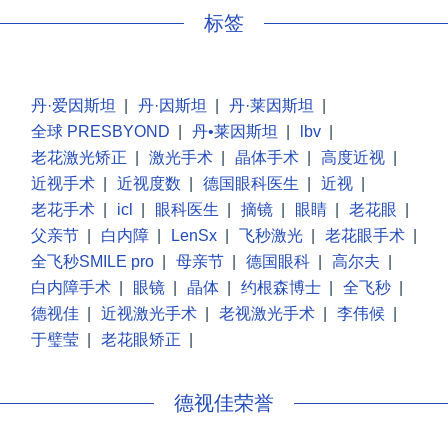
标签
丹·爱因斯坦
|
丹·因斯坦
|
丹·莱因斯坦
|
全球 PRESBYOND
|
丹•莱因斯坦
|
lbv
|
老花激光矫正
|
激光手术
|
晶体手术
|
高度近视
|
近视手术
|
近视度数
|
德国眼科医生
|
近视
|
老花手术
|
icl
|
眼科医生
|
摘镜
|
眼睛
|
老花眼
|
父亲节
|
白内障
|
LenSx
|
飞秒激光
|
老花眼手术
|
全飞秒SMILE pro
|
母亲节
|
德国眼科
|
高尔夫
|
白内障手术
|
眼镜
|
晶体
|
约根森博士
|
全飞秒
|
德视佳
|
近视激光手术
|
老视激光手术
|
李伟候
|
于璧莹
|
老花眼矫正
|
德视佳荣誉