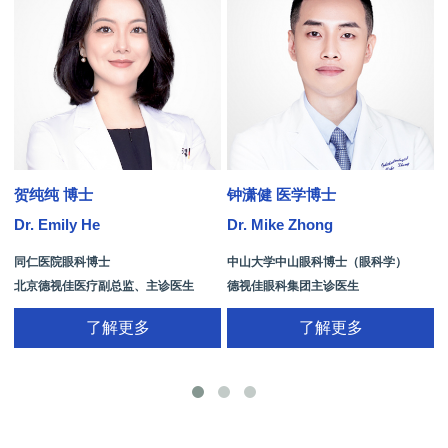
贺纯纯 博士
钟潇健 医学博士
Dr. Emily He
Dr. Mike Zhong
D
同仁医院眼科博士
中山大学中山眼科博士（眼科学）
北京德视佳医疗副总监、主诊医生
德视佳眼科集团主诊医生
了解更多
了解更多
手