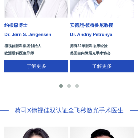
约根森博士
安德烈•彼得鲁尼教授
Dr. Jørn S. Jørgensen
Dr. Andriy Petrunya
D
德视佳眼科集团创始人
拥有32年眼科临床经验
欧洲眼科医生导师
美国白内障屈光手术协会
拥有35年眼科从业经历
国际屈光手术协会(ISRS)
了解更多
了解更多
26项发明专利[青光眼手术/葡萄膜炎/斜
视/黄斑变性/结膜炎/视网膜病
蔡司X德视佳双认证全飞秒激光手术医生