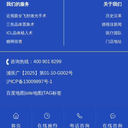
我们的服务
关于我们
近视眼全飞秒激光手术
历史沿革
三焦晶体置换术
德视佳新闻
ICL晶体植入术
医疗团队
糖网筛查
门店地址
咨询热线：
400 901 8299
浦医广【2025】第01-10-G002号
沪ICP备13009897号-1
百度地图
|
site地图
|
TAG标签
沪公网安备 31011502009461号