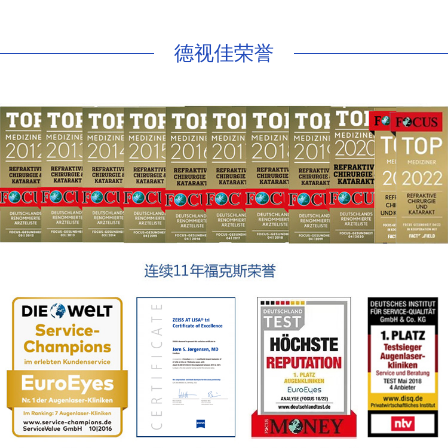
德视佳荣誉