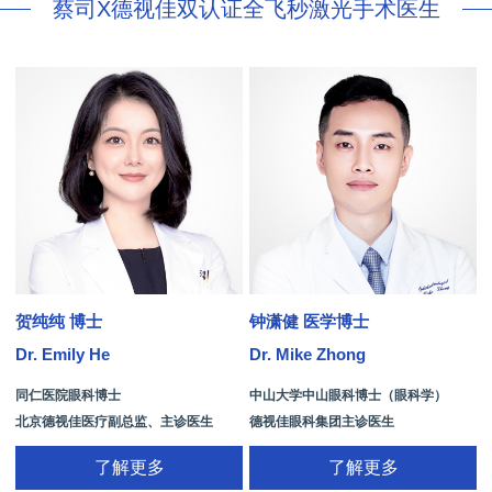
蔡司X德视佳双认证全飞秒激光手术医生
贺纯纯 博士
钟潇健 医学博士
Dr. Emily He
Dr. Mike Zhong
D
同仁医院眼科博士
中山大学中山眼科博士（眼科学）
北京德视佳医疗副总监、主诊医生
德视佳眼科集团主诊医生
了解更多
了解更多