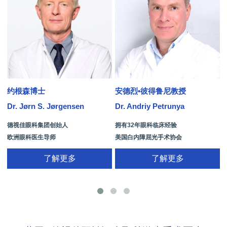
约根森博士
安德烈•彼得鲁尼教授
Dr. Jørn S. Jørgensen
Dr. Andriy Petrunya
D
德视佳眼科集团创始人
拥有32年眼科临床经验
欧洲眼科医生导师
美国白内障屈光手术协会
拥有35年眼科从业经历
国际屈光手术协会(ISRS)
了解更多
了解更多
26项发明专利[青光眼手术/葡萄膜炎/斜
视/黄斑变性/结膜炎/视网膜病