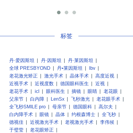
手
标签
丹·爱因斯坦
|
丹·因斯坦
|
丹·莱因斯坦
|
全球 PRESBYOND
|
丹•莱因斯坦
|
lbv
|
老花激光矫正
|
激光手术
|
晶体手术
|
高度近视
|
近视手术
|
近视度数
|
德国眼科医生
|
近视
|
老花手术
|
icl
|
眼科医生
|
摘镜
|
眼睛
|
老花眼
|
父亲节
|
白内障
|
LenSx
|
飞秒激光
|
老花眼手术
|
全飞秒SMILE pro
|
母亲节
|
德国眼科
|
高尔夫
|
白内障手术
|
眼镜
|
晶体
|
约根森博士
|
全飞秒
|
德视佳
|
近视激光手术
|
老视激光手术
|
李伟候
|
于璧莹
|
老花眼矫正
|