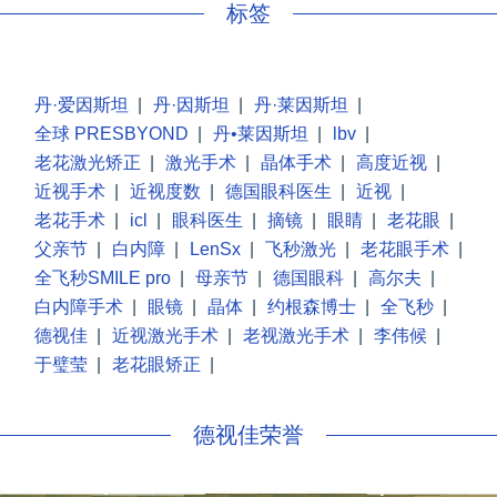
标签
丹·爱因斯坦
|
丹·因斯坦
|
丹·莱因斯坦
|
全球 PRESBYOND
|
丹•莱因斯坦
|
lbv
|
老花激光矫正
|
激光手术
|
晶体手术
|
高度近视
|
近视手术
|
近视度数
|
德国眼科医生
|
近视
|
老花手术
|
icl
|
眼科医生
|
摘镜
|
眼睛
|
老花眼
|
父亲节
|
白内障
|
LenSx
|
飞秒激光
|
老花眼手术
|
全飞秒SMILE pro
|
母亲节
|
德国眼科
|
高尔夫
|
白内障手术
|
眼镜
|
晶体
|
约根森博士
|
全飞秒
|
德视佳
|
近视激光手术
|
老视激光手术
|
李伟候
|
于璧莹
|
老花眼矫正
|
德视佳荣誉