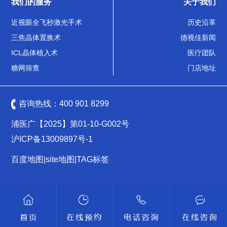
我们的服务
关于我们
近视眼全飞秒激光手术
历史沿革
三焦晶体置换术
德视佳新闻
ICL晶体植入术
医疗团队
糖网筛查
门店地址
咨询热线：
400 901 8299
浦医广【2025】第01-10-G002号
沪ICP备13009897号-1
百度地图
|
site地图
|
TAG标签
沪公网安备 31011502009461号