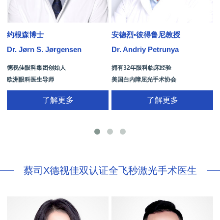
约根森博士
安德烈•彼得鲁尼教授
Dr. Jørn S. Jørgensen
Dr. Andriy Petrunya
D
德视佳眼科集团创始人
拥有32年眼科临床经验
欧洲眼科医生导师
美国白内障屈光手术协会
拥有35年眼科从业经历
国际屈光手术协会(ISRS)
了解更多
了解更多
26项发明专利[青光眼手术/葡萄膜炎/斜
视/黄斑变性/结膜炎/视网膜病
蔡司X德视佳双认证全飞秒激光手术医生