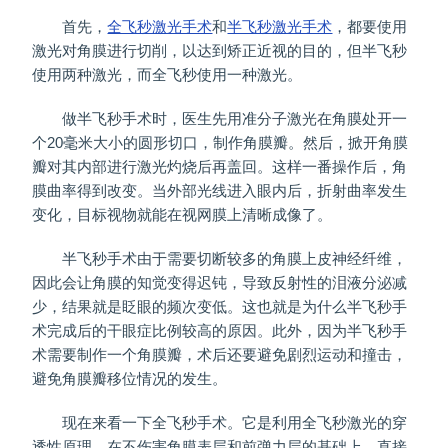
首先，
全飞秒激光手术
和
半飞秒激光手术
，都要使用
激光对角膜进行切削，以达到矫正近视的目的，但半飞秒
使用两种激光，而全飞秒使用一种激光。
做半飞秒手术时，医生先用准分子激光在角膜处开一
个20毫米大小的圆形切口，制作角膜瓣。然后，掀开角膜
瓣对其内部进行激光灼烧后再盖回。这样一番操作后，角
膜曲率得到改变。当外部光线进入眼内后，折射曲率发生
变化，目标视物就能在视网膜上清晰成像了。
半飞秒手术由于需要切断较多的角膜上皮神经纤维，
因此会让角膜的知觉变得迟钝，导致反射性的泪液分泌减
少，结果就是眨眼的频次变低。这也就是为什么半飞秒手
术完成后的干眼症比例较高的原因。此外，因为半飞秒手
术需要制作一个角膜瓣，术后还要避免剧烈运动和撞击，
避免角膜瓣移位情况的发生。
现在来看一下全飞秒手术。它是利用全飞秒激光的穿
透性原理，在不伤害角膜表层和前弹力层的基础上，直接