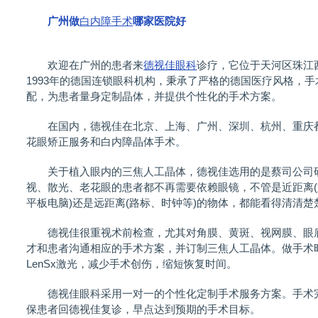
广州做
白内障手术
哪家医院好
欢迎在广州的患者来
德视佳眼科
诊疗，它位于天河区珠江
1993年的德国连锁眼科机构，秉承了严格的德国医疗风格，
配，为患者量身定制晶体，并提供个性化的手术方案。
在国内，德视佳在北京、上海、广州、深圳、杭州、重庆都
花眼矫正服务和白内障晶体手术。
关于植入眼内的三焦人工晶体，德视佳选用的是蔡司公司研
视、散光、老花眼的患者都不再需要依赖眼镜，不管是近距离(
平板电脑)还是远距离(路标、时钟等)的物体，都能看得清清楚
德视佳很重视术前检查，尤其对角膜、黄斑、视网膜、眼底
才和患者沟通相应的手术方案，并订制三焦人工晶体。做手术
LenSx激光，减少手术创伤，缩短恢复时间。
德视佳眼科采用一对一的个性化定制手术服务方案。手术完
保患者回德视佳复诊，早点达到预期的手术目标。