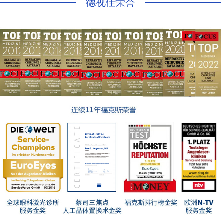
德视佳荣誉