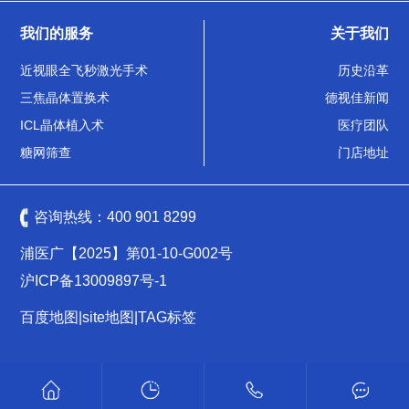
我们的服务
关于我们
近视眼全飞秒激光手术
历史沿革
三焦晶体置换术
德视佳新闻
ICL晶体植入术
医疗团队
糖网筛查
门店地址
咨询热线：
400 901 8299
浦医广【2025】第01-10-G002号
沪ICP备13009897号-1
百度地图
|
site地图
|
TAG标签
沪公网安备 31011502009461号