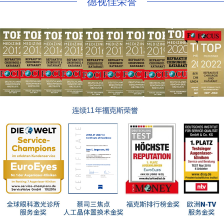
德视佳荣誉