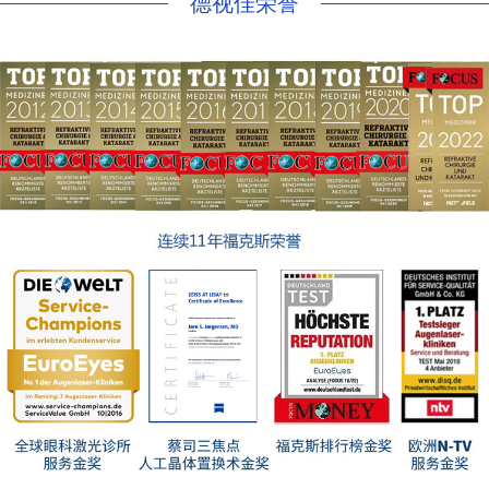
德视佳荣誉