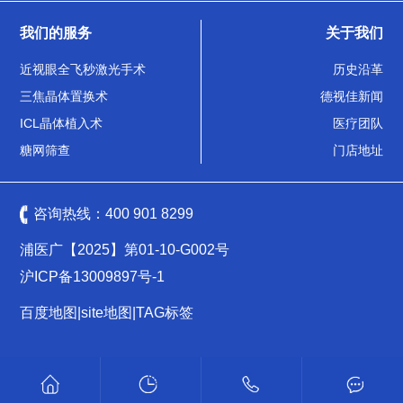
我们的服务
关于我们
近视眼全飞秒激光手术
历史沿革
三焦晶体置换术
德视佳新闻
ICL晶体植入术
医疗团队
糖网筛查
门店地址
咨询热线：
400 901 8299
浦医广【2025】第01-10-G002号
沪ICP备13009897号-1
百度地图
|
site地图
|
TAG标签
沪公网安备 31011502009461号