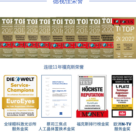
德视佳荣誉