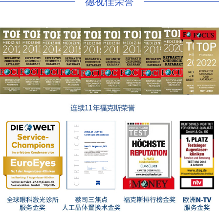
德视佳荣誉