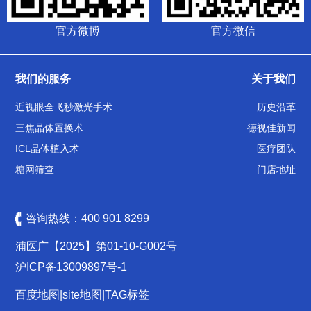
官方微博
官方微信
我们的服务
关于我们
近视眼全飞秒激光手术
历史沿革
三焦晶体置换术
德视佳新闻
ICL晶体植入术
医疗团队
糖网筛查
门店地址
咨询热线：
400 901 8299
浦医广【2025】第01-10-G002号
沪ICP备13009897号-1
百度地图
|
site地图
|
TAG标签