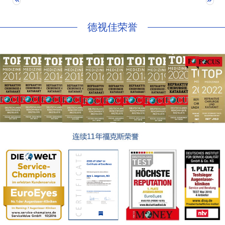
德视佳荣誉