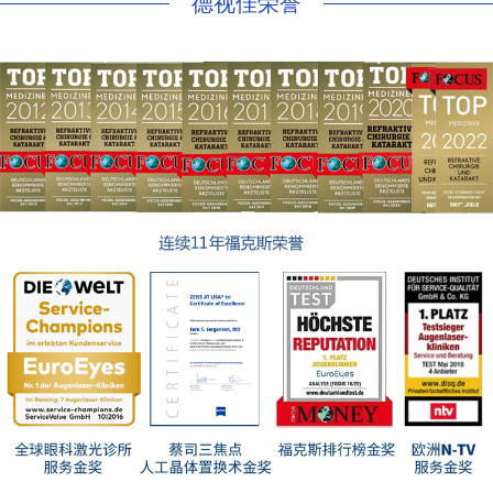
德视佳荣誉