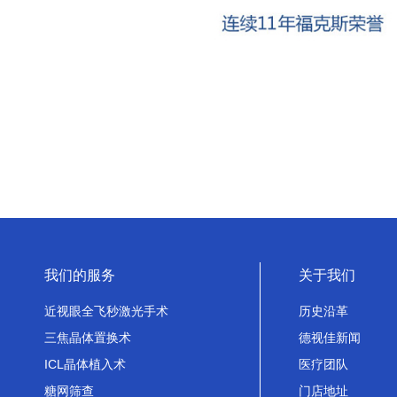
我们的服务
关于我们
近视眼全飞秒激光手术
历史沿革
三焦晶体置换术
德视佳新闻
ICL晶体植入术
医疗团队
糖网筛查
门店地址