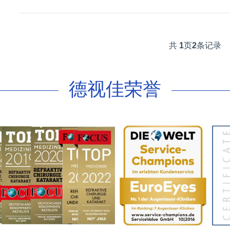
共
1
页
2
条记录
德视佳荣誉