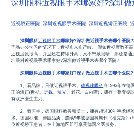
深圳眼科近视眼手术哪家好?深圳做
近视矫正医院
深圳近视眼手术医院
深圳近视矫正医院
深圳眼科
近视眼手术
哪家好?深圳做近视手术去哪个医院?
产品办公学习的情况下，近视愈来愈严峻。 假如近视度数不高
近视度数很高，并且还在持续升高，又不想戴眼睛，那还是通
圳眼科近视眼手术哪家好?深圳做近视手术去哪个医院?
深圳眼科近视眼手术哪家好?深圳做近视手术去哪个医院?
1、看品牌，只做近视眼手术。
德视佳眼科
自1993年在
正的矫正(近视、
远视
、
散光
、老花、白内障)，拥有一整套德
有欧洲医生主刀。
2、看医生，德国眼科教授和博士，拥有超过30年手术经验
术、德国标准、德国品质，连续9年被德国科期刊《福克斯》(F
位近视矫正患者，在上海地区即可享受德国名医服务。