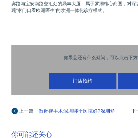
宾路与宝安南路交汇处的鼎丰大厦，属于罗湖核心商圈，对深
现"家门口看欧洲医生"的欧洲一体化诊疗模式。
如果您还有什么疑问，可以点击下方
门店预约
上一篇：
做近视手术深圳哪个医院好?深圳矫
下
正视力比较好的医院!
你可能还关心