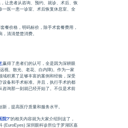
，让患者从咨询、预约、就诊、术后、恢
诊一医一患一诊室、术后恢复休息室、全
套餐价格，明码标价，除手术套餐费用，
病，清清楚楚消费。
术
赢得了患者们的认可，全是因为深耕眼
、远视、散光、老花、白内障)。作为一家
领域积累了足够丰富的案例和经验，深受
疗设备和手术标准。并且，执行手术的都
从咨询那一刻就已经开始了。不仅是术前
新，提高医疗质量和服务水平。
医院?
”的相关内容就为大家介绍到这了，
EuroEyes) 深圳眼科诊所位于罗湖区嘉