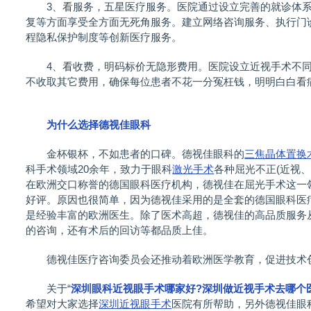
3、看服务，五星医疗服务。医院通过设立完善的就诊体系
复等方面享受全方面无死角服务。建立网络咨询服务、执行门
程隐私保护制度等创新医疗服务。
4、看收费，明码标价无隐形费用。医院设立近视手术不同
不收取其它费用，确保每位患者不花一分冤枉钱，明明白白看
为什么选择德视佳眼科
金杯银杯，不如患者的口碑。德视佳眼科的
三焦晶体置换
科手术领域20余年，致力于眼科
激光手术
各种屈光不正(近视
在欧洲交口称誉的德国眼科医疗机构，德视佳在屈光手术这一
好评。原因也很简单，因为德视佳采用的是全套的德国眼科医
是经验丰富的欧洲医生。除了医术高超，德视佳的高品质服务
的咨询，还有术后的回访等都品质上佳。
德视佳医疗咨询委员会还推动着欧洲医学教育，促进技术创
关于“
深圳眼科近视眼手术哪家好?深圳做近视手术去哪个
希望对大家选择
深圳近视眼手术
医院有所帮助，另外德视佳眼科 (