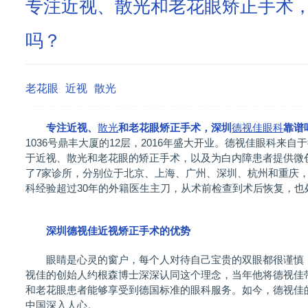
专注近视、散光和老花眼矫正手术
吗？
老花眼
近视
散光
专注近视、
散光
和老花眼矫正手术，深圳
德视佳眼科
靠谱
1036号鼎丰大厦的12层，2016年盛大开业。德视佳眼科来自
于近视、散光和老花眼的矫正手术，以及为白内障患者提供微
了7家诊所，分别位于北京、上海、广州、深圳、杭州和重庆
科经验超过30年的外籍医生主刀，从术前检查到术后恢复，
深圳德视佳近视矫正手术的优势
眼睛是心灵的窗户，每个人对待自己宝贵的双眼都很谨慎，
视佳的创始人约根森博士深深认同这个理念，当年他将德视佳
和老花眼患者能够享受到德国标准的眼科服务。如今，德视佳
中国深入人心。