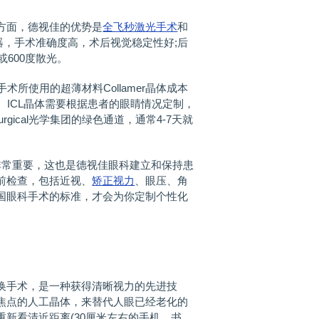
方面，德视佳的优势是
全飞秒
激光手术
和
0仪器，手术准确度高，术后视觉稳定性好;后
或600度散光。
术所使用的超薄材料Collamer晶体成本
生产。ICL晶体需要根据患者的眼睛情况定制，
gical光学集团的绿色通道，通常4-7天就
非常重要，这也是德视佳眼科建立和保持患
前检查，包括近视、
矫正视力
、眼压、角
国眼科手术的标准，才会为你定制个性化
手术，是一种获得清晰视力的先进技
焦点的人工晶体，来替代人眼已经老化的
新看清近距离(30厘米左右的手机、书