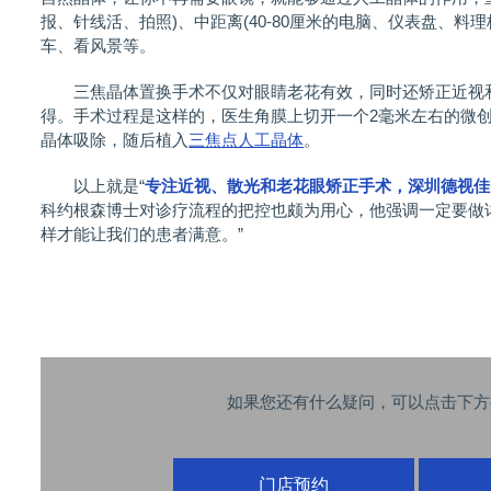
报、针线活、拍照)、中距离(40-80厘米的电脑、仪表盘、料
车、看风景等。
三焦晶体置换手术不仅对眼睛老花有效，同时还矫正近视和
得。手术过程是这样的，医生角膜上切开一个2毫米左右的微
晶体吸除，随后植入
三焦点人工晶体
。
以上就是“
专注近视、散光和老花眼矫正手术，深圳德视佳
科约根森博士对诊疗流程的把控也颇为用心，他强调一定要做
样才能让我们的患者满意。”
如果您还有什么疑问，可以点击下方
门店预约