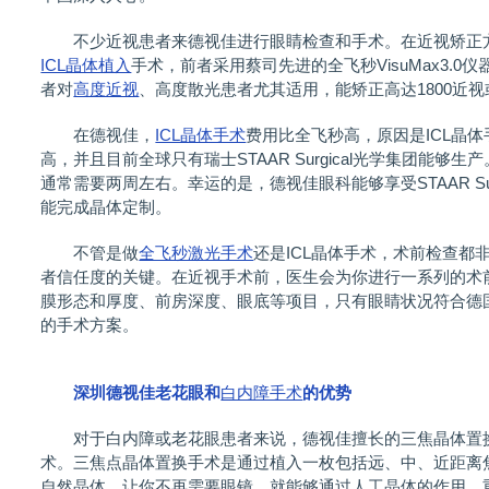
不少近视患者来德视佳进行眼睛检查和手术。在近视矫正
ICL晶体植入
手术，前者采用蔡司先进的全飞秒VisuMax3.
者对
高度近视
、高度散光患者尤其适用，能矫正高达1800近视
在德视佳，
ICL晶体手术
费用比全飞秒高，原因是ICL晶体手
高，并且目前全球只有瑞士STAAR Surgical光学集团能够
通常需要两周左右。幸运的是，德视佳眼科能够享受STAAR Sur
能完成晶体定制。
不管是做
全飞秒激光手术
还是ICL晶体手术，术前检查都
者信任度的关键。在近视手术前，医生会为你进行一系列的术
膜形态和厚度、前房深度、眼底等项目，只有眼睛状况符合德
的手术方案。
深圳德视佳老花眼和
白内障手术
的优势
对于白内障或老花眼患者来说，德视佳擅长的三焦晶体置换
术。三焦点晶体置换手术是通过植入一枚包括远、中、近距离
自然晶体，让你不再需要眼镜，就能够通过人工晶体的作用，重