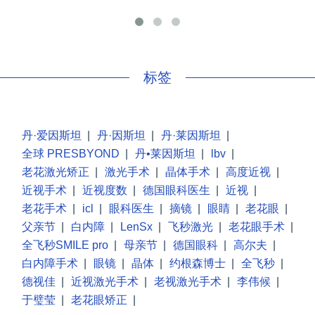
手
标签
丹·爱因斯坦
|
丹·因斯坦
|
丹·莱因斯坦
|
全球 PRESBYOND
|
丹•莱因斯坦
|
lbv
|
老花激光矫正
|
激光手术
|
晶体手术
|
高度近视
|
近视手术
|
近视度数
|
德国眼科医生
|
近视
|
老花手术
|
icl
|
眼科医生
|
摘镜
|
眼睛
|
老花眼
|
父亲节
|
白内障
|
LenSx
|
飞秒激光
|
老花眼手术
|
全飞秒SMILE pro
|
母亲节
|
德国眼科
|
高尔夫
|
白内障手术
|
眼镜
|
晶体
|
约根森博士
|
全飞秒
|
德视佳
|
近视激光手术
|
老视激光手术
|
李伟候
|
于璧莹
|
老花眼矫正
|