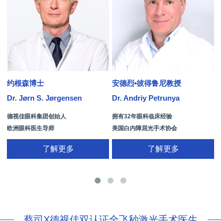
约根森博士
安德烈•彼得鲁尼教授
Dr. Jørn S. Jørgensen
Dr. Andriy Petrunya
D
德视佳眼科集团创始人
拥有32年眼科临床经验
欧洲眼科医生导师
美国白内障屈光手术协会
拥有35年眼科从业经历
国际屈光手术协会(ISRS)
了解更多
了解更多
26项发明专利[青光眼手术/葡萄膜炎/斜
视/黄斑变性/结膜炎/视网膜病
蔡司X德视佳双认证全飞秒激光手术医生