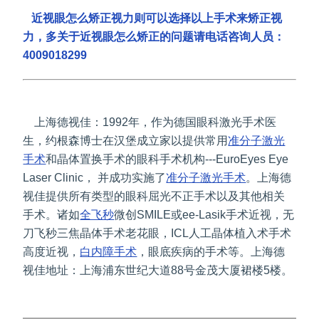
近视眼怎么矫正视力则可以选择以上手术来矫正视
力，多关于近视眼怎么矫正的问题请电话咨询人员：
4009018299
上海德视佳：1992年，作为德国眼科激光手术医
生，约根森博士在汉堡成立家以提供常用
准分子激光
手术
和晶体置换手术的眼科手术机构---EuroEyes Eye
Laser Clinic， 并成功实施了
准分子激光手术
。上海德
视佳提供所有类型的眼科屈光不正手术以及其他相关
手术。诸如
全飞秒
微创SMILE或ee-Lasik手术近视，无
刀飞秒三焦晶体手术老花眼，ICL人工晶体植入术手术
高度近视，
白内障手术
，眼底疾病的手术等。上海德
视佳地址：上海浦东世纪大道88号金茂大厦裙楼5楼。