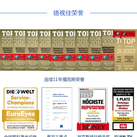
德视佳荣誉