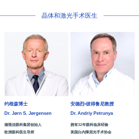
晶体和激光手术医生
约根森博士
安德烈•彼得鲁尼教授
Dr. Jørn S. Jørgensen
Dr. Andriy Petrunya
D
德视佳眼科集团创始人
拥有32年眼科临床经验
欧洲眼科医生导师
美国白内障屈光手术协会