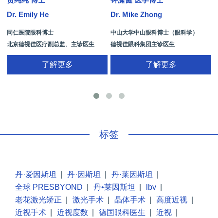
Dr. Emily He
Dr. Mike Zhong
D
同仁医院眼科博士
中山大学中山眼科博士（眼科学）
北京德视佳医疗副总监、主诊医生
德视佳眼科集团主诊医生
了解更多
了解更多
手
标签
丹·爱因斯坦
|
丹·因斯坦
|
丹·莱因斯坦
|
全球 PRESBYOND
|
丹•莱因斯坦
|
lbv
|
老花激光矫正
|
激光手术
|
晶体手术
|
高度近视
|
近视手术
|
近视度数
|
德国眼科医生
|
近视
|