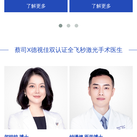
拥有35年眼科从业经历
国际屈光手术协会(ISRS)
了解更多
了解更多
26项发明专利[青光眼手术/葡萄膜炎/斜
视/黄斑变性/结膜炎/视网膜病
蔡司X德视佳双认证全飞秒激光手术医生
贺纯纯 博士
钟潇健 医学博士