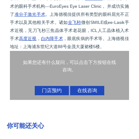
术的眼科手术机构---EuroEyes Eye Laser Clinic， 并成功实施
了
准分子激光手术
。上海德视佳提供所有类型的眼科屈光不正
手术以及其他相关手术。诸如
全飞秒
微创SMILE或ee-Lasik手
术近视，无刀飞秒三焦晶体手术老花眼，ICL人工晶体植入术
手术
高度近视
，
白内障手术
，眼底疾病的手术等。上海德视佳
地址：上海浦东世纪大道88号金茂大厦裙楼5楼。
如果您还有什么疑问，可以点击下方按钮在线
咨询。
门店预约
在线咨询
你可能还关心