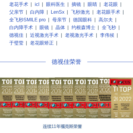
老花手术
|
icl
|
眼科医生
|
摘镜
|
眼睛
|
老花眼
|
父亲节
|
白内障
|
LenSx
|
飞秒激光
|
老花眼手术
|
全飞秒SMILE pro
|
母亲节
|
德国眼科
|
高尔夫
|
白内障手术
|
眼镜
|
晶体
|
约根森博士
|
全飞秒
|
德视佳
|
近视激光手术
|
老视激光手术
|
李伟候
|
于璧莹
|
老花眼矫正
|
德视佳荣誉