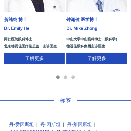
贺纯纯 博士
钟潇健 医学博士
Dr. Emily He
Dr. Mike Zhong
D
同仁医院眼科博士
中山大学中山眼科博士（眼科学）
北京德视佳医疗副总监、主诊医生
德视佳眼科集团主诊医生
了解更多
了解更多
手
标签
丹·爱因斯坦
|
丹·因斯坦
|
丹·莱因斯坦
|