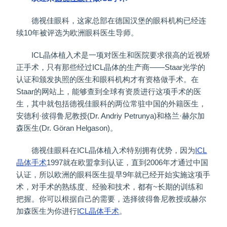
德视佳眼科，这家总部在德国汉堡的眼科机构已经连
续10年被评选为欧洲眼科医生导师。
ICL晶体植入术是一项对医生和医院要求很高的近视矫
正手术，只有那些经过ICL晶体的生产商——Staar光学的
认证和颁发执照的医生和眼科机构才有资格做手术。在
Staar的网站上，能够查到全球有资质进行这项手术的医
生，其中就包括德视佳眼科的两位常驻中国的外籍医生，
安德利·彼得鲁尼教授(Dr. Andriy Petrunya)和格兰·赫尔加
森医生(Dr. Göran Helgason)。
德视佳眼科在ICL晶体植入术特别拥有优势，因为
ICL
晶体手术
1997就在欧盟拿到认证，直到2006年才通过中国
认证，所以欧洲的眼科医生提早9年就已经开始实施这项手
术，对手术的熟练度、经验和技术，都有~长期的训练和
把握。你可以根据自己的需要，选择彼得鲁尼教授或赫尔
加森医生为你进行
ICL晶体手术
。