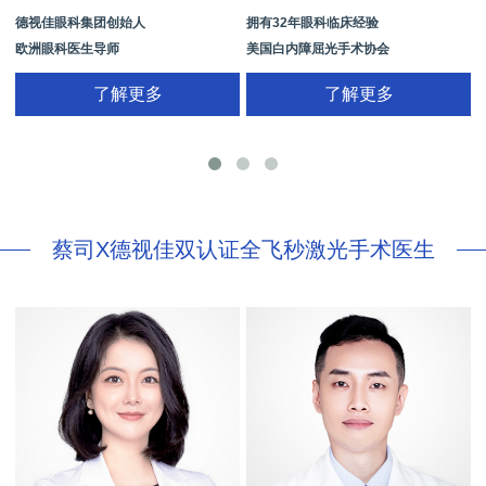
德视佳眼科集团创始人
拥有32年眼科临床经验
欧洲眼科医生导师
美国白内障屈光手术协会
拥有35年眼科从业经历
国际屈光手术协会(ISRS)
了解更多
了解更多
26项发明专利[青光眼手术/葡萄膜炎/斜
视/黄斑变性/结膜炎/视网膜病
蔡司X德视佳双认证全飞秒激光手术医生