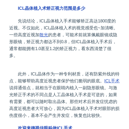
ICL晶体植入术矫正视力范围是多少
先说结论，ICL晶体植入手术能够矫正高达1800度的
近视。不仅如此，ICL晶体植入术的视觉感受也~加清晰。
一些高度近视加
散光
的患者，可能术前就算佩戴眼镜或隐
形眼镜，矫正视力都达不到0.8，但ICL晶体植入手术后，
通常都能拥有1.0甚至1.2的矫正视力，看东西清楚了很
多。
此外，ICL晶体作为一种专利材质，还有防紫外线的特
点，能够帮助高度近视患者保护他们脆弱的眼底。
ICL手术
说得通俗点，就相当于在眼睛内植入一副隐形眼镜。与激
光矫正手术的不同点是人工晶体植入手术是可逆的，如果
有需要，都可以随时取出晶体。那些对术后并发症忧虑的
高度近视患者大可放心，因为ICL晶体植入手术对眼部的损
伤度很小，基本不会产生并发症，恢复也比较快。
欢迎来
德视佳眼科
做ICL手术