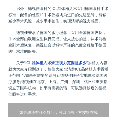
另外，德视佳眼科的ICL晶体植入术采用德国眼科手术
标准，配备的检查和手术仪器均为进口的先进型号，能够
减少手术风险，减少手术创伤，实现清晰的视力感受。
德视佳秉承了德国的诊疗理念，采用全套德国设备，
手术全部由欧洲医生执行完成。让人放心的是，从术前检
查到术后恢复，德视佳会以科学严谨的态度全程给予德国
医疗水准的服务。
关于“
ICL晶体植入术矫正视力范围是多少
”的相关内容
就为大家介绍到这了，相信大家也清楚ICL晶体植入术得矫
正范围了;如果有需要的话可到德视佳眼科实地体验德国医
疗服务;德视佳在北京、上海、广州、深圳、杭州和重庆都
设立了眼科机构，如果有需要的话，可以选择较近的德视
佳眼科进行手术。
如果您还有什么疑问，可以点击下方按钮在线