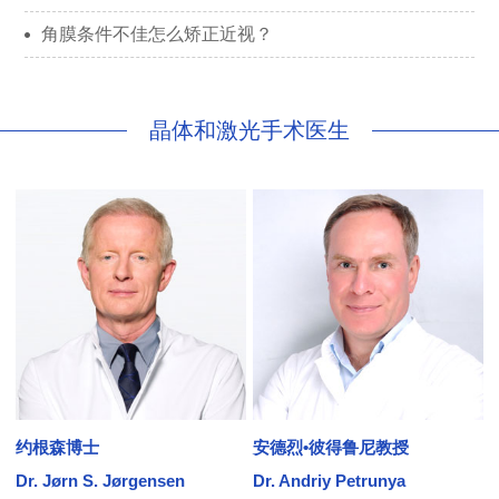
角膜条件不佳怎么矫正近视？
晶体和激光手术医生
约根森博士
安德烈•彼得鲁尼教授
Dr. Jørn S. Jørgensen
Dr. Andriy Petrunya
D