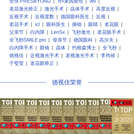
全球 PRESBYOND
|
丹•莱因斯坦
|
lbv
|
老花激光矫正
|
激光手术
|
晶体手术
|
高度近视
|
近视手术
|
近视度数
|
德国眼科医生
|
近视
|
老花手术
|
icl
|
眼科医生
|
摘镜
|
眼睛
|
老花眼
|
父亲节
|
白内障
|
LenSx
|
飞秒激光
|
老花眼手术
|
全飞秒SMILE pro
|
母亲节
|
德国眼科
|
高尔夫
|
白内障手术
|
眼镜
|
晶体
|
约根森博士
|
全飞秒
|
德视佳
|
近视激光手术
|
老视激光手术
|
李伟候
|
于璧莹
|
老花眼矫正
|
德视佳荣誉