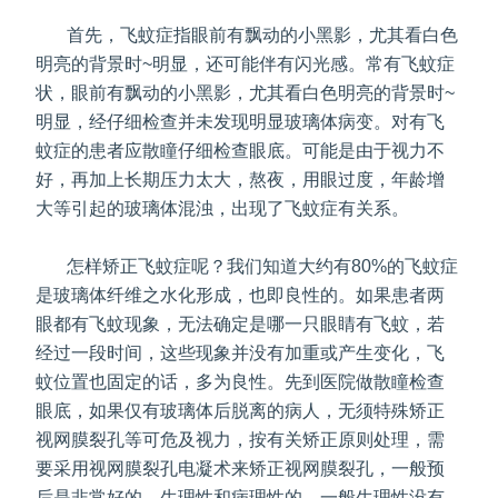
首先，飞蚊症指眼前有飘动的小黑影，尤其看白色
明亮的背景时~明显，还可能伴有闪光感。常有飞蚊症
状，眼前有飘动的小黑影，尤其看白色明亮的背景时~
明显，经仔细检查并未发现明显玻璃体病变。对有飞
蚊症的患者应散瞳仔细检查眼底。可能是由于视力不
好，再加上长期压力太大，熬夜，用眼过度，年龄增
大等引起的玻璃体混浊，出现了飞蚊症有关系。
怎样矫正飞蚊症呢？我们知道大约有80%的飞蚊症
是玻璃体纤维之水化形成，也即良性的。如果患者两
眼都有飞蚊现象，无法确定是哪一只眼睛有飞蚊，若
经过一段时间，这些现象并没有加重或产生变化，飞
蚊位置也固定的话，多为良性。先到医院做散瞳检查
眼底，如果仅有玻璃体后脱离的病人，无须特殊矫正
视网膜裂孔等可危及视力，按有关矫正原则处理，需
要采用视网膜裂孔电凝术来矫正视网膜裂孔，一般预
后是非常好的。生理性和病理性的，一般生理性没有