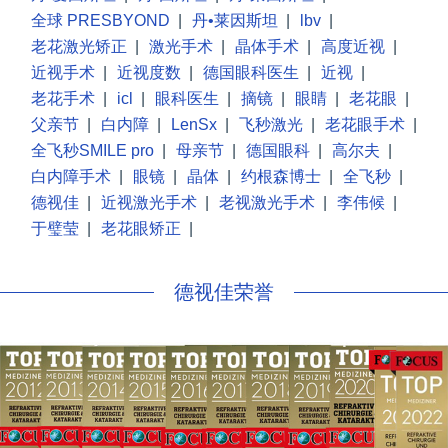
全球 PRESBYOND
|
丹•莱因斯坦
|
lbv
|
老花激光矫正
|
激光手术
|
晶体手术
|
高度近视
|
近视手术
|
近视度数
|
德国眼科医生
|
近视
|
老花手术
|
icl
|
眼科医生
|
摘镜
|
眼睛
|
老花眼
|
父亲节
|
白内障
|
LenSx
|
飞秒激光
|
老花眼手术
|
全飞秒SMILE pro
|
母亲节
|
德国眼科
|
高尔夫
|
白内障手术
|
眼镜
|
晶体
|
约根森博士
|
全飞秒
|
德视佳
|
近视激光手术
|
老视激光手术
|
李伟候
|
于璧莹
|
老花眼矫正
|
德视佳荣誉