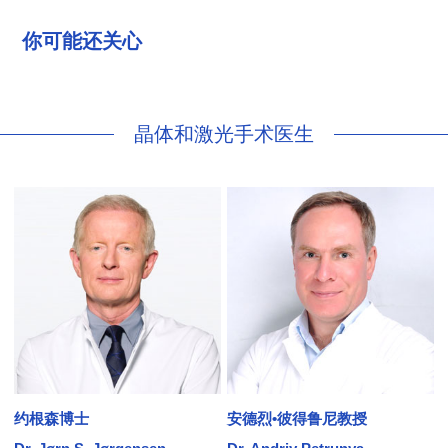
你可能还关心
晶体和激光手术医生
约根森博士
安德烈•彼得鲁尼教授