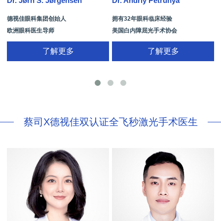
Dr. Jørn S. Jørgensen
Dr. Andriy Petrunya
D
德视佳眼科集团创始人
拥有32年眼科临床经验
欧洲眼科医生导师
美国白内障屈光手术协会
拥有35年眼科从业经历
国际屈光手术协会(ISRS)
了解更多
了解更多
26项发明专利[青光眼手术/葡萄膜炎/斜
视/黄斑变性/结膜炎/视网膜病
蔡司X德视佳双认证全飞秒激光手术医生