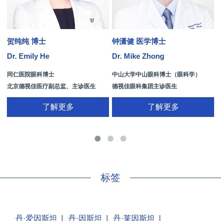
贺纯纯 博士
钟潇健 医学博士
Dr. Emily He
Dr. Mike Zhong
D
同仁医院眼科博士
中山大学中山眼科博士（眼科学）
北京德视佳医疗副总监、主诊医生
德视佳眼科集团主诊医生
了解更多
了解更多
手
标签
丹·爱因斯坦
|
丹·因斯坦
|
丹·莱因斯坦
|