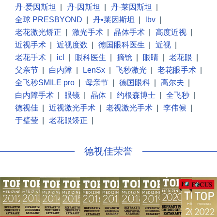
丹·爱因斯坦
|
丹·因斯坦
|
丹·莱因斯坦
|
全球 PRESBYOND
|
丹•莱因斯坦
|
lbv
|
老花激光矫正
|
激光手术
|
晶体手术
|
高度近视
|
近视手术
|
近视度数
|
德国眼科医生
|
近视
|
老花手术
|
icl
|
眼科医生
|
摘镜
|
眼睛
|
老花眼
|
父亲节
|
白内障
|
LenSx
|
飞秒激光
|
老花眼手术
|
全飞秒SMILE pro
|
母亲节
|
德国眼科
|
高尔夫
|
白内障手术
|
眼镜
|
晶体
|
约根森博士
|
全飞秒
|
德视佳
|
近视激光手术
|
老视激光手术
|
李伟候
|
于璧莹
|
老花眼矫正
|
德视佳荣誉