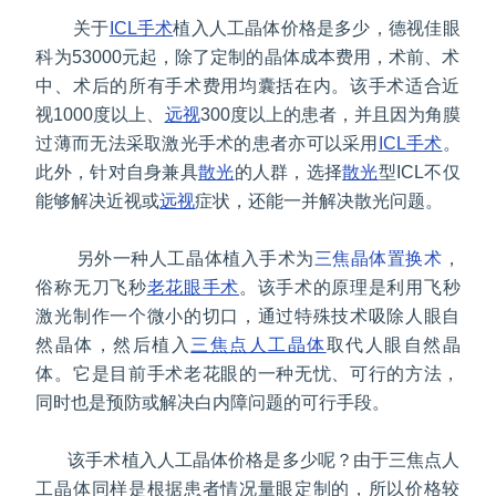
关于
ICL手术
植入人工晶体价格是多少，德视佳眼
科为53000元起，除了定制的晶体成本费用，术前、术
中、术后的所有手术费用均囊括在内。该手术适合近
视1000度以上、
远视
300度以上的患者，并且因为角膜
过薄而无法采取激光手术的患者亦可以采用
ICL手术
。
此外，针对自身兼具
散光
的人群，选择
散光
型ICL不仅
能够解决近视或
远视
症状，还能一并解决散光问题。
另外一种人工晶体植入手术为
三焦晶体置换术
，
俗称无刀飞秒
老花眼手术
。该手术的原理是利用飞秒
激光制作一个微小的切口，通过特殊技术吸除人眼自
然晶体，然后植入
三焦点人工晶体
取代人眼自然晶
体。它是目前手术老花眼的一种无忧、可行的方法，
同时也是预防或解决白内障问题的可行手段。
该手术植入人工晶体价格是多少呢？由于三焦点人
工晶体同样是根据患者情况量眼定制的，所以价格较