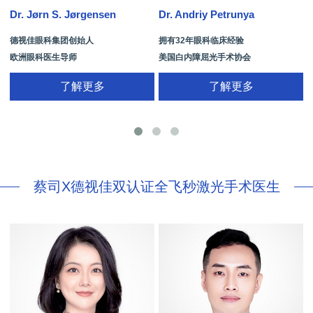
Dr. Jørn S. Jørgensen
Dr. Andriy Petrunya
D
德视佳眼科集团创始人
拥有32年眼科临床经验
欧洲眼科医生导师
美国白内障屈光手术协会
拥有35年眼科从业经历
国际屈光手术协会(ISRS)
了解更多
了解更多
26项发明专利[青光眼手术/葡萄膜炎/斜
视/黄斑变性/结膜炎/视网膜病
蔡司X德视佳双认证全飞秒激光手术医生