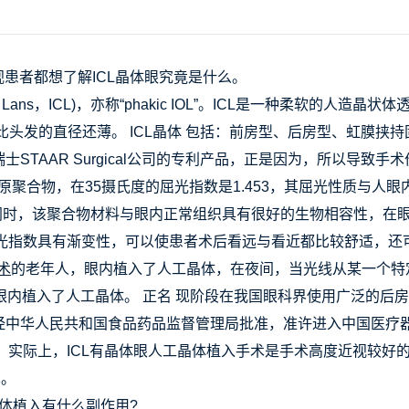
视患者都想了解ICL晶体眼究竟是什么。
tact Lans，ICL)，亦称“phakic IOL”。ICL是一种柔
直径还薄。 ICL晶体 包括：前房型、后房型、虹膜挟持固定型。 I
屈光晶体是瑞士STAAR Surgical公司的专利产品，正是因为，
利胶原聚合物，在35摄氏度的屈光指数是1.453，其屈光性质与
。同时，该聚合物材料与眼内正常组织具有很好的生物相容性，在
其屈光指数具有渐变性，可以使患者术后看远与看近都比较舒适，
术
的老年人，眼内植入了人工晶体，在夜间，当光线从某一个特定
植入了人工晶体。 正名 现阶段在我国眼科界使用广泛的后房型人工
经中华人民共和国食品药品监督管理局批准，准许进入中国医疗器械产品
，实际上，ICL有晶体眼人工晶体植入手术是手术高度近视较好
术。
l晶体植入有什么副作用?