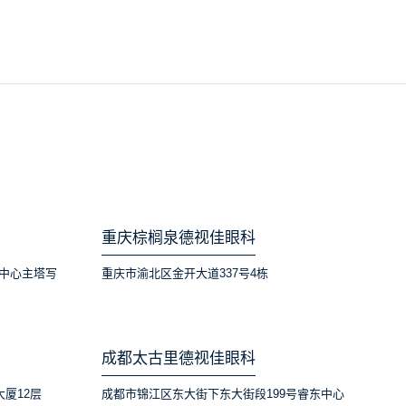
重庆棕榈泉德视佳眼科
中心主塔写
重庆市渝北区金开大道337号4栋
成都太古里德视佳眼科
大厦12层
成都市锦江区东大街下东大街段199号睿东中心