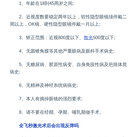
1、年龄在18到45周岁之间;
2、近视度数要稳定两年以上，软性隐型眼镜须停戴二
周以上，OK镜、硬性隐型眼镜停戴一月以上;
3、矫正范围：近视800度以下、
散光
500度以下;
4、无圆锥角膜等其他严重眼病及眼科手术病史;
5、无糖尿病、胶原性病变、自身免疫性病及疤痕体质
病史;
6、无精神及神经糸统病病史;
7、本人有摘掉眼镜的强烈要求;
8、请不要在经期、孕期、哺乳期做手术。
全飞秒激光术后会出现反弹吗