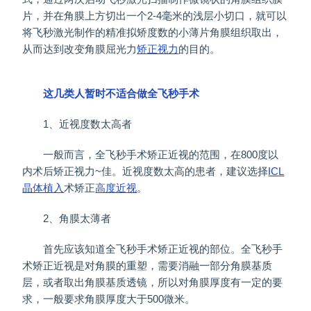
片，并在角膜上方切出一个2-4毫米的浅层小切口，就可以
将飞秒激光制作的精准拟矫度数的小薄片角膜组织取出，
从而达到改变角膜屈光力
矫正视力
的目的。
这几类人暂时不适合做全飞秒手术
1、近视度数太高者
一般而言，全飞秒手术矫正近视的范围，在800度以
内术后矫正视力~佳。近视度数太高的患者，建议选择
ICL
晶体植入
术矫正
高度近视
。
2、角膜太薄者
首先应该知道全飞秒手术矫正近视的部位。全飞秒手
术矫正近视是对角膜的重塑，需要消融一部分角膜基质
层，或者取出角膜基质透镜，所以对角膜厚度有一定的要
求，一般要求角膜厚度大于500微米。