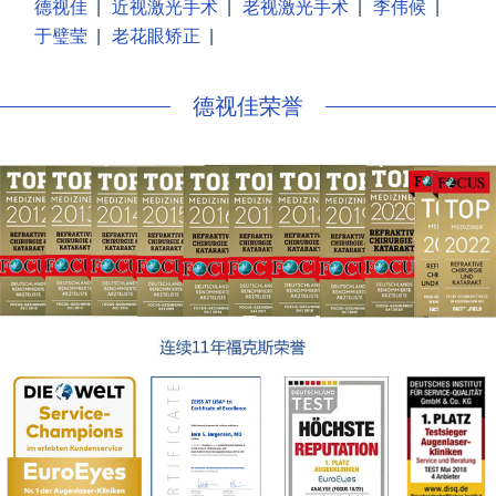
德视佳
|
近视激光手术
|
老视激光手术
|
李伟候
|
于璧莹
|
老花眼矫正
|
德视佳荣誉