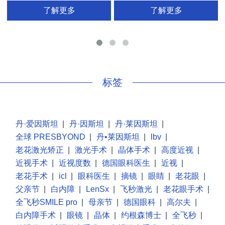
了解更多
了解更多
手
标签
丹·爱因斯坦
|
丹·因斯坦
|
丹·莱因斯坦
|
全球 PRESBYOND
|
丹•莱因斯坦
|
lbv
|
老花激光矫正
|
激光手术
|
晶体手术
|
高度近视
|
近视手术
|
近视度数
|
德国眼科医生
|
近视
|
老花手术
|
icl
|
眼科医生
|
摘镜
|
眼睛
|
老花眼
|
父亲节
|
白内障
|
LenSx
|
飞秒激光
|
老花眼手术
|
全飞秒SMILE pro
|
母亲节
|
德国眼科
|
高尔夫
|
白内障手术
|
眼镜
|
晶体
|
约根森博士
|
全飞秒
|