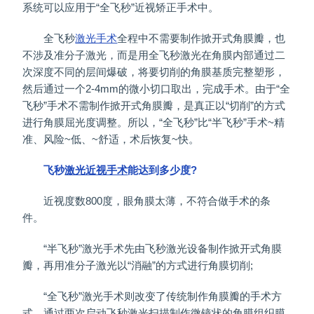
系统可以应用于“全飞秒”近视矫正手术中。
全飞秒
激光手术
全程中不需要制作掀开式角膜瓣，也
不涉及准分子激光，而是用全飞秒激光在角膜内部通过二
次深度不同的层间爆破，将要切削的角膜基质完整塑形，
然后通过一个2-4mm的微小切口取出，完成手术。由于“全
飞秒”手术不需制作掀开式角膜瓣，是真正以“切削”的方式
进行角膜屈光度调整。所以，“全飞秒”比“半飞秒”手术~精
准、风险~低、~舒适，术后恢复~快。
飞秒
激光近视手术
能达到多少度?
近视度数800度，眼角膜太薄，不符合做手术的条
件。
“半飞秒”激光手术先由飞秒激光设备制作掀开式角膜
瓣，再用准分子激光以“消融”的方式进行角膜切削;
“全飞秒”激光手术则改变了传统制作角膜瓣的手术方
式，通过两次启动飞秒激光扫描制作微镜状的角膜组织膜