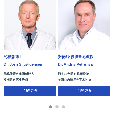
约根森博士
安德烈•彼得鲁尼教授
Dr. Jørn S. Jørgensen
Dr. Andriy Petrunya
D
德视佳眼科集团创始人
拥有32年眼科临床经验
欧洲眼科医生导师
美国白内障屈光手术协会
拥有35年眼科从业经历
国际屈光手术协会(ISRS)
了解更多
了解更多
26项发明专利[青光眼手术/葡萄膜炎/斜
视/黄斑变性/结膜炎/视网膜病