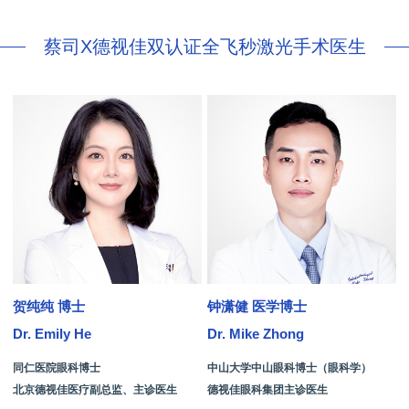
蔡司X德视佳双认证全飞秒激光手术医生
贺纯纯 博士
钟潇健 医学博士
Dr. Emily He
Dr. Mike Zhong
D
同仁医院眼科博士
中山大学中山眼科博士（眼科学）
北京德视佳医疗副总监、主诊医生
德视佳眼科集团主诊医生