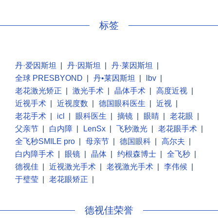
标签
丹·爱因斯坦
|
丹·因斯坦
|
丹·莱因斯坦
|
全球 PRESBYOND
|
丹•莱因斯坦
|
lbv
|
老花激光矫正
|
激光手术
|
晶体手术
|
高度近视
|
近视手术
|
近视度数
|
德国眼科医生
|
近视
|
老花手术
|
icl
|
眼科医生
|
摘镜
|
眼睛
|
老花眼
|
父亲节
|
白内障
|
LenSx
|
飞秒激光
|
老花眼手术
|
全飞秒SMILE pro
|
母亲节
|
德国眼科
|
高尔夫
|
白内障手术
|
眼镜
|
晶体
|
约根森博士
|
全飞秒
|
德视佳
|
近视激光手术
|
老视激光手术
|
李伟候
|
于璧莹
|
老花眼矫正
|
德视佳荣誉