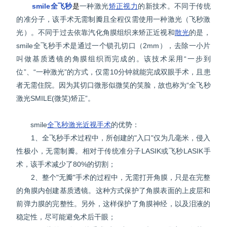
smile全飞秒
是
一种激光
矫正视力
的新技术。不同于传统
的准分子，该手术无需制瓣且全程仅需使用一种激光（飞秒激
光）。不同于过去依靠汽化角膜组织来矫正近视和
散光
的是，
smile全飞秒手术是通过一个锁孔切口（2mm），去除一小片
叫做基质透镜的角膜组织而完成的。该技术采用“一步到
位”、“一种激光”的方式，仅需10分钟就能完成双眼手术，且患
者无需住院。因为其切口微形似微笑的笑脸，故也称为“全飞秒
激光SMILE(微笑)矫正”。
smile
全飞秒
激光近视手术
的优势：
1、全飞秒手术过程中，所创建的"入口"仅为几毫米，侵入
性极小，无需制瓣。相对于传统准分子LASIK或飞秒LASIK手
术，该手术减少了80%的切割；
2、整个"无瓣"手术的过程中，无需打开角膜，只是在完整
的角膜内创建基质透镜。这种方式保护了角膜表面的上皮层和
前弹力膜的完整性。另外，这样保护了角膜神经，以及泪液的
稳定性，尽可能避免术后干眼；