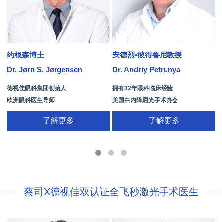
约根森博士
安德烈•彼得鲁尼教授
Dr. Jørn S. Jørgensen
Dr. Andriy Petrunya
D
德视佳眼科集团创始人
拥有32年眼科临床经验
欧洲眼科医生导师
美国白内障屈光手术协会
拥有35年眼科从业经历
国际屈光手术协会(ISRS)
了解更多
了解更多
26项发明专利[青光眼手术/葡萄膜炎/斜
视/黄斑变性/结膜炎/视网膜病
蔡司X德视佳双认证全飞秒激光手术医生